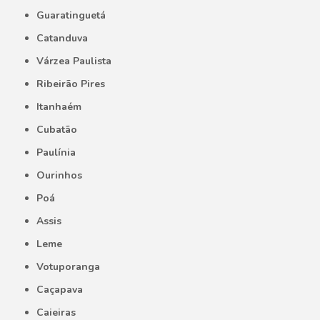
Guaratinguetá
Catanduva
Várzea Paulista
Ribeirão Pires
Itanhaém
Cubatão
Paulínia
Ourinhos
Poá
Assis
Leme
Votuporanga
Caçapava
Caieiras