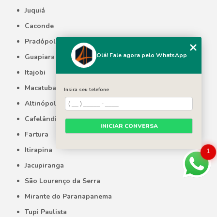
Juquiá
Caconde
Pradópolis
Olá! Fale agora pelo WhatsApp
Guapiara
Itajobi
Macatuba
Insira seu telefone
Altinópolis
Cafelândia
INICIAR CONVERSA
Fartura
Itirapina
1
Jacupiranga
São Lourenço da Serra
Mirante do Paranapanema
Tupi Paulista