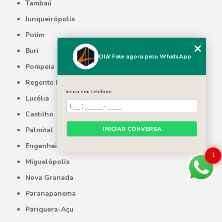
Tambaú
Junqueirópolis
Potim
Buri
Olá! Fale agora pelo WhatsApp
Pompeia
Regente Feijó
Insira seu telefone
Lucélia
Castilho
INICIAR CONVERSA
Palmital
Engenheiro Coelho
1
Miguelópolis
Nova Granada
Paranapanema
Pariquera-Açu