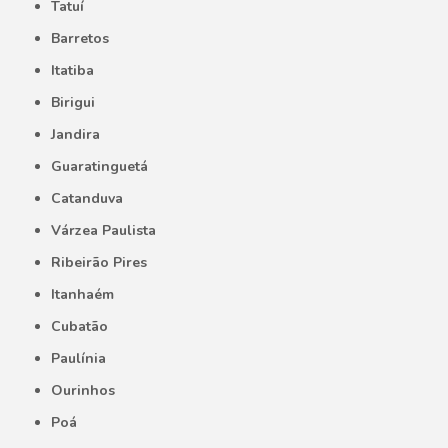
Tatuí
Barretos
Itatiba
Birigui
Jandira
Guaratinguetá
Catanduva
Várzea Paulista
Ribeirão Pires
Itanhaém
Cubatão
Paulínia
Ourinhos
Poá