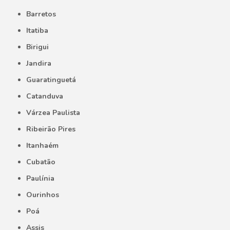
Barretos
Itatiba
Birigui
Jandira
Guaratinguetá
Catanduva
Várzea Paulista
Ribeirão Pires
Itanhaém
Cubatão
Paulínia
Ourinhos
Poá
Assis