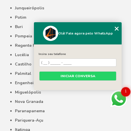
Junqueirópolis
Potim
Buri
Olá! Fale agora pelo WhatsApp
Pompeia
Regente Feijó
Insira seu telefone
Lucélia
Castilho
Palmital
INICIAR CONVERSA
Engenheiro Coelho
1
Miguelópolis
Nova Granada
Paranapanema
Pariquera-Açu
Itatinga