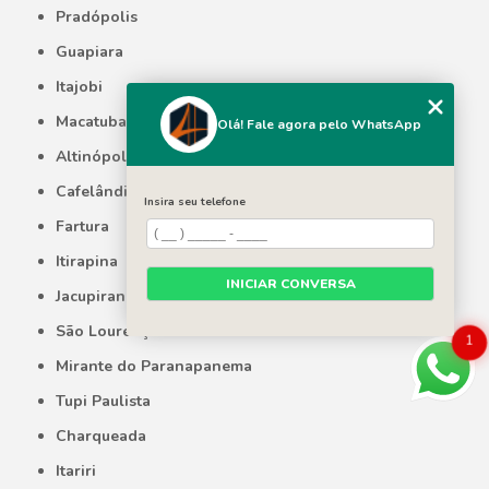
Pradópolis
Guapiara
Itajobi
Macatuba
Olá! Fale agora pelo WhatsApp
Altinópolis
Cafelândia
Insira seu telefone
Fartura
Itirapina
INICIAR CONVERSA
Jacupiranga
São Lourenço da Serra
1
Mirante do Paranapanema
Tupi Paulista
Charqueada
Itariri