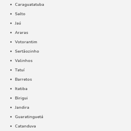
Caraguatatuba
Salto
Jaú
Araras
Votorantim
Sertãozinho
Valinhos
Tatuí
Barretos
Itatiba
Birigui
Jandira
Guaratinguetá
Catanduva