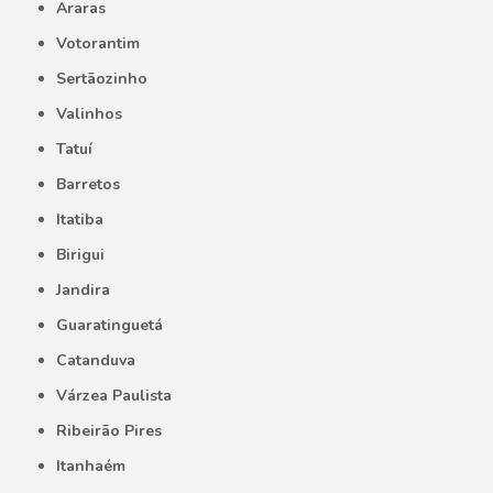
Araras
Votorantim
Sertãozinho
Valinhos
Tatuí
Barretos
Itatiba
Birigui
Jandira
Guaratinguetá
Catanduva
Várzea Paulista
Ribeirão Pires
Itanhaém