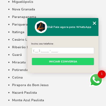
Miguelópolis
Nova Granada
Paranapanema
Pariquera-Açu
Olá! Fale agora pelo WhatsApp
Itatinga
Cesário Lange
Insira seu telefone
Ribeirão Branco
Guará
INICIAR CONVERSA
Miracatu
Potirendaba
1
Colina
Pirapora do Bom Jesus
Nazaré Paulista
Monte Azul Paulista