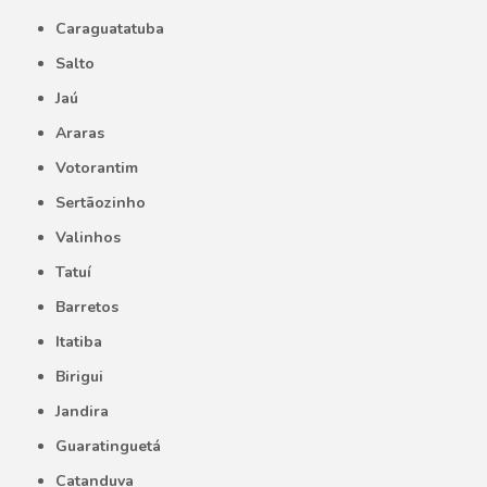
Caraguatatuba
Salto
Jaú
Araras
Votorantim
Sertãozinho
Valinhos
Tatuí
Barretos
Itatiba
Birigui
Jandira
Guaratinguetá
Catanduva