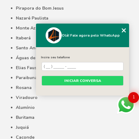
Pirapora do Bom Jesus
Nazaré Paulista
Monte Azul Paulista
Olá! Fale agora pelo WhatsApp
Itaberá
Santo Anastácio
Águas de Lindóia
Insira seu telefone
Elias Fausto
Paraibuna
INICIAR CONVERSA
Rosana
1
Viradouro
Alumínio
Buritama
Juquiá
Caconde