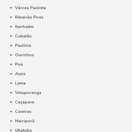
Várzea Paulista
Ribeirão Pires
Itanhaém
Cubatão
Paulínia
Ourinhos
Poá
Assis
Leme
Votuporanga
Caçapava
Caieiras
Mairiporã
Ubatuba