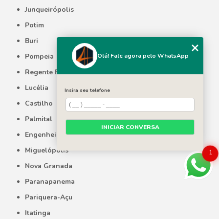
Junqueirópolis
Potim
Buri
Olá! Fale agora pelo WhatsApp
Pompeia
Regente Feijó
Lucélia
Insira seu telefone
Castilho
Palmital
INICIAR CONVERSA
Engenheiro Coelho
Miguelópolis
1
Nova Granada
Paranapanema
Pariquera-Açu
Itatinga