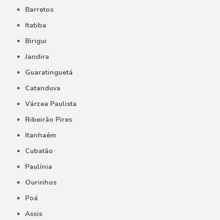
Barretos
Itatiba
Birigui
Jandira
Guaratinguetá
Catanduva
Várzea Paulista
Ribeirão Pires
Itanhaém
Cubatão
Paulínia
Ourinhos
Poá
Assis