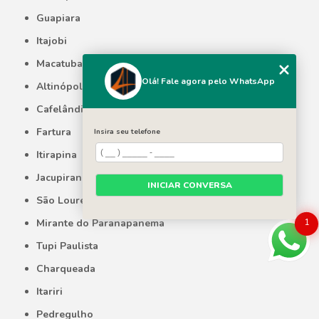
Guapiara
Itajobi
Macatuba
Olá! Fale agora pelo WhatsApp
Altinópolis
Cafelândia
Fartura
Insira seu telefone
Itirapina
Jacupiranga
INICIAR CONVERSA
São Lourenço da Serra
1
Mirante do Paranapanema
Tupi Paulista
Charqueada
Itariri
Pedregulho