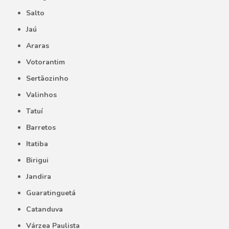
Salto
Jaú
Araras
Votorantim
Sertãozinho
Valinhos
Tatuí
Barretos
Itatiba
Birigui
Jandira
Guaratinguetá
Catanduva
Várzea Paulista