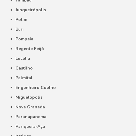
Tambaú
Junqueirópolis
Potim
Buri
Pompeia
Regente Feijó
Lucélia
Castilho
Palmital
Engenheiro Coelho
Miguelópolis
Nova Granada
Paranapanema
Pariquera-Açu