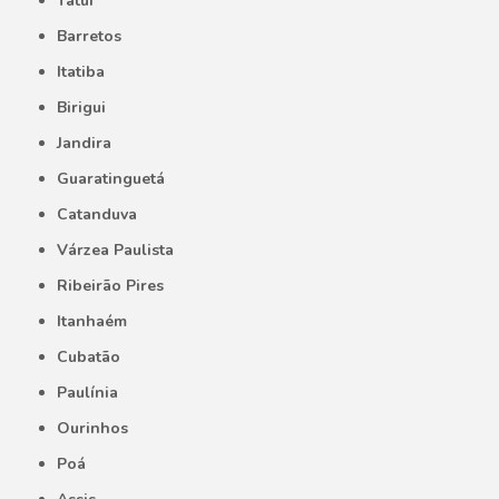
Tatuí
Barretos
Itatiba
Birigui
Jandira
Guaratinguetá
Catanduva
Várzea Paulista
Ribeirão Pires
Itanhaém
Cubatão
Paulínia
Ourinhos
Poá