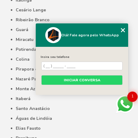
Itatinga
Cesário Lange
Ribeirão Branco
Guará
Olá! Fale agora pelo WhatsApp
Miracatu
Potirendaba
Insira seu telefone
Colina
Pirapora do Bom Jesus
Nazaré Paulista
INICIAR CONVERSA
Monte Azul Paulista
1
Itaberá
Santo Anastácio
Águas de Lindóia
Elias Fausto