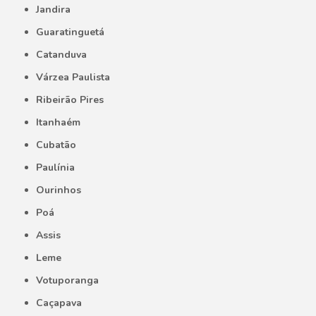
Jandira
Guaratinguetá
Catanduva
Várzea Paulista
Ribeirão Pires
Itanhaém
Cubatão
Paulínia
Ourinhos
Poá
Assis
Leme
Votuporanga
Caçapava