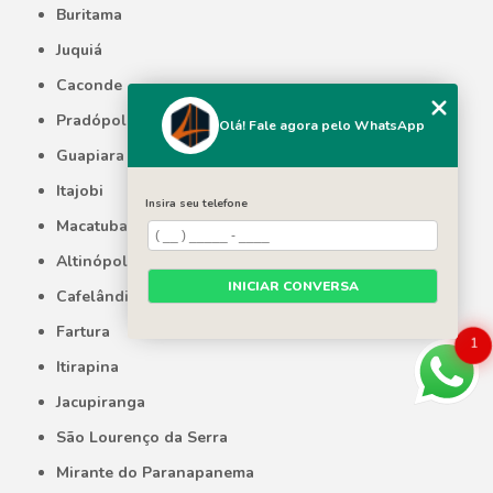
Buritama
Juquiá
Caconde
Pradópolis
Olá! Fale agora pelo WhatsApp
Guapiara
Itajobi
Insira seu telefone
Macatuba
Altinópolis
INICIAR CONVERSA
Cafelândia
Fartura
1
Itirapina
Jacupiranga
São Lourenço da Serra
Mirante do Paranapanema