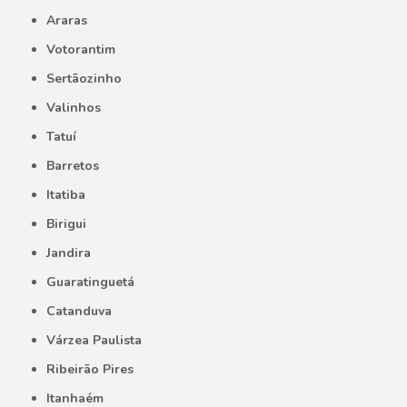
Araras
Votorantim
Sertãozinho
Valinhos
Tatuí
Barretos
Itatiba
Birigui
Jandira
Guaratinguetá
Catanduva
Várzea Paulista
Ribeirão Pires
Itanhaém