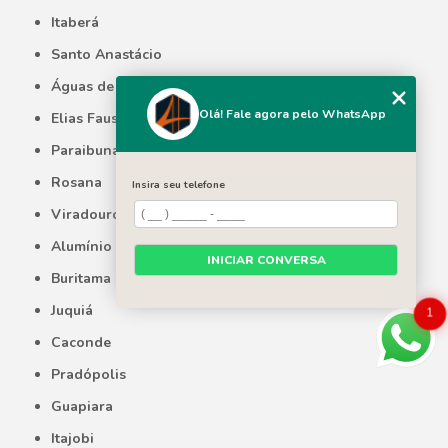
Itaberá
Santo Anastácio
Águas de Lindóia
Olá! Fale agora pelo WhatsApp
Elias Fausto
Paraibuna
Rosana
Insira seu telefone
Viradouro
Alumínio
INICIAR CONVERSA
Buritama
Juquiá
1
Caconde
Pradópolis
Guapiara
Itajobi