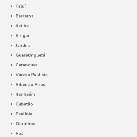
Tatuí
Barretos
Itatiba
Birigui
Jandira
Guaratinguetá
Catanduva
Várzea Paulista
Ribeirão Pires
Itanhaém
Cubatão
Paulínia
Ourinhos
Poá