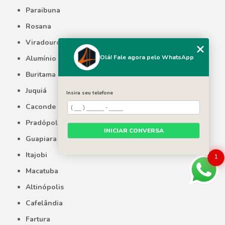
Paraibuna
Rosana
Viradouro
Olá! Fale agora pelo WhatsApp
Alumínio
Buritama
Juquiá
Insira seu telefone
Caconde
Pradópolis
INICIAR CONVERSA
Guapiara
Itajobi
1
Macatuba
Altinópolis
Cafelândia
Fartura