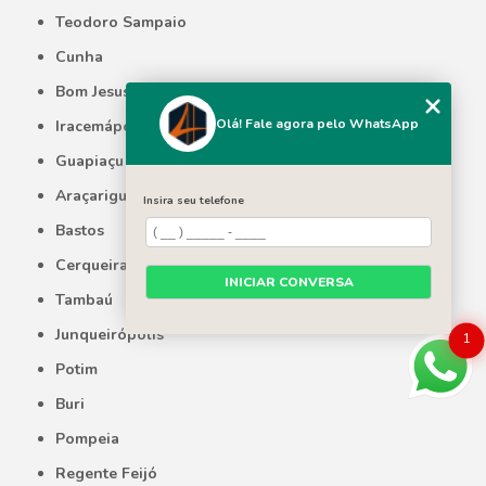
Teodoro Sampaio
Cunha
Bom Jesus dos Perdões
Olá! Fale agora pelo WhatsApp
Iracemápolis
Guapiaçu
Araçariguama
Insira seu telefone
Bastos
Cerqueira César
INICIAR CONVERSA
Tambaú
Junqueirópolis
1
Potim
Buri
Pompeia
Regente Feijó