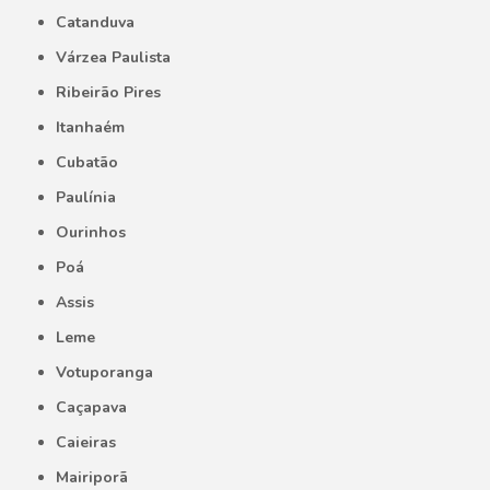
Catanduva
Várzea Paulista
Ribeirão Pires
Itanhaém
Cubatão
Paulínia
Ourinhos
Poá
Assis
Leme
Votuporanga
Caçapava
Caieiras
Mairiporã