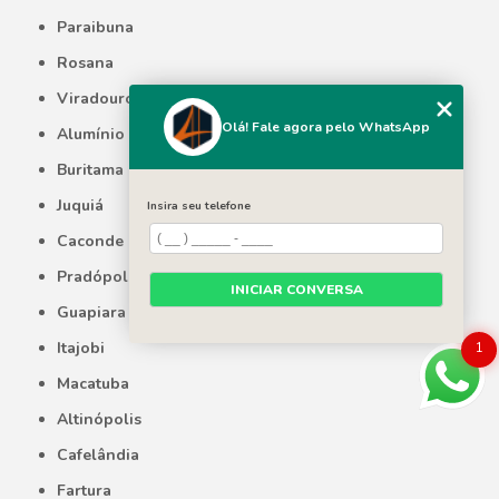
Paraibuna
Rosana
Viradouro
Olá! Fale agora pelo WhatsApp
Alumínio
Buritama
Juquiá
Insira seu telefone
Caconde
Pradópolis
INICIAR CONVERSA
Guapiara
Itajobi
1
Macatuba
Altinópolis
Cafelândia
Fartura