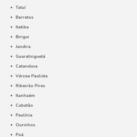
Tatuí
Barretos
Itatiba
Birigui
Jandira
Guaratinguetá
Catanduva
Várzea Paulista
Ribeirão Pires
Itanhaém
Cubatão
Paulínia
Ourinhos
Poá